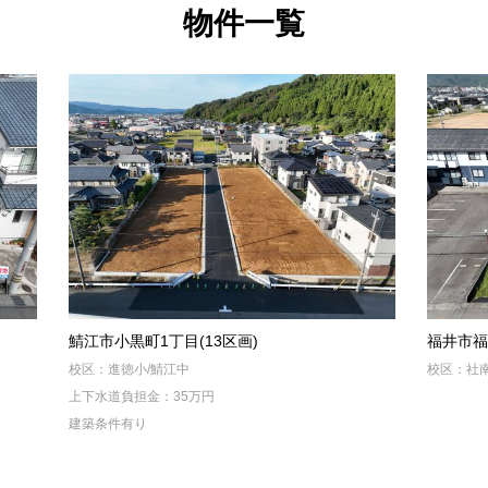
物件一覧
鯖江市小黒町1丁目(13区画)
福井市福
校区：進徳小/鯖江中
校区：社南
上下水道負担金：35万円
建築条件有り