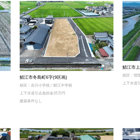
鯖江市上
校区：惜
鯖江市冬島町6字(9区画)
上下水道
校区：吉川小学校／鯖江中学校
上下水道引込負担金35万円
建築条件なし