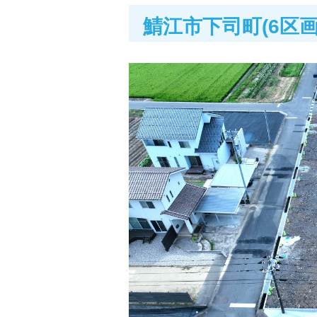
鯖江市下司町(6区画