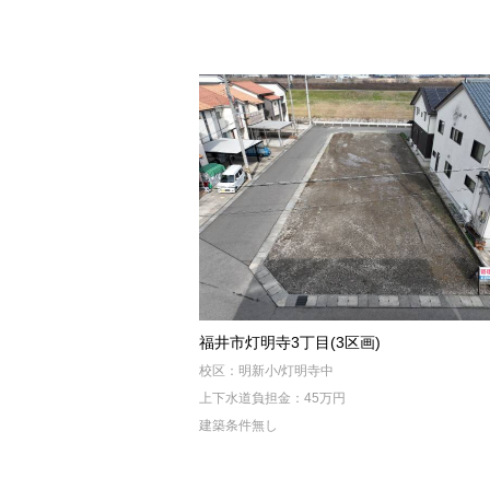
福井市灯明寺3丁目(3区画)
校区：明新小/灯明寺中
上下水道負担金：45万円
建築条件無し