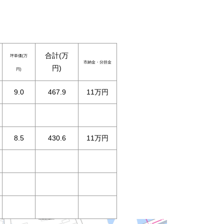
合計(万
坪単価(万
市納金・分担金
円)
円)
9.0
467.9
11万円
8.5
430.6
11万円