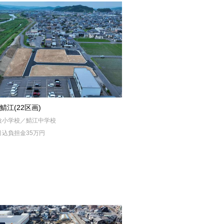
鯖江(22区画)
陰小学校／鯖江中学校
引込負担金35万円