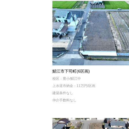
鯖江市下司町(6区画)
校区：豊小/鯖江中
上水道市納金：11万円/区画
建築条件なし
仲介手数料なし