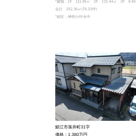
*建物：1F 111.46㎡ 2F 131.44㎡ 3F 9.4
合計 252.36㎡(76.33坪)
*校区：神明小/中央中
鯖江市落井町31字
価格：1,380万円