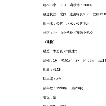
建ぺい率：60％ 容積率：200％
接道状況：北側 道路幅員6.00ｍに約12.
飲用水：公営 汚水：公共下水
校区：北中山小学校／東陽中学校
〈建物〉
構造：木造瓦葺2階建て
建物：1F 70.51㎡ 2F 54.83㎡ 合計1
間取：4LDK
駐車場：3台
築年数：1998年 (築28年)
現況：空